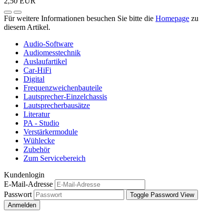
2,50 EUR
Für weitere Informationen besuchen Sie bitte die
Homepage
zu
diesem Artikel.
Audio-Software
Audiomesstechnik
Auslaufartikel
Car-HiFi
Digital
Frequenzweichenbauteile
Lautsprecher-Einzelchassis
Lautsprecherbausätze
Literatur
PA - Studio
Verstärkermodule
Wühlecke
Zubehör
Zum Servicebereich
Kundenlogin
E-Mail-Adresse
Passwort
Toggle Password View
Anmelden