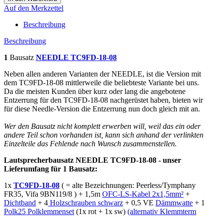
Auf den Merkzettel
Beschreibung
Beschreibung
1
Bausatz
NEEDLE TC9FD-18-08
Neben allen anderen Varianten der NEEDLE, ist die Version mit
dem TC9FD-18-08 mittlerweile die beliebteste Variante bei uns.
Da die meisten Kunden über kurz oder lang die angebotene
Entzerrung für den TC9FD-18-08 nachgerüstet haben, bieten wir
für diese Needle-Version die Entzerrung nun doch gleich mit an.
Wer den Bausatz nicht komplett erwerben will, weil das ein oder
andere Teil schon vorhanden ist, kann sich anhand der verlinkten
Einzelteile das Fehlende nach Wunsch zusammenstellen.
Lautsprecherbausatz NEEDLE TC9FD-18-08 - unser
Lieferumfang für 1 Bausatz:
1x
TC9FD-18-08
( = alte Bezeichnungen: Peerless/Tymphany
FR35, Vifa 9BN119/8 ) + 1,5m
OFC-LS-Kabel 2x1,5mm²
+
Dichtband
+ 4
Holzschrauben schwarz
+ 0,5 VE
Dämmwatte
+ 1
Polk25 Polklemmenset
(1x rot + 1x sw)
(alternativ Klemmterm