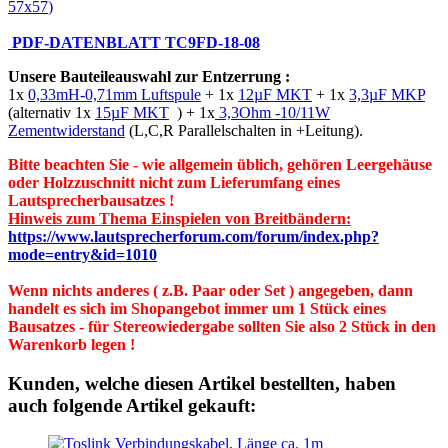
57x57
)
PDF-DATENBLATT TC9FD-18-08
Unsere Bauteileauswahl zur Entzerrung :
1x
0,33mH-0,71mm Luftspule
+ 1x
12µF MKT
+ 1x
3,3µF MKP
(alternativ 1x
15µF MKT
) + 1x
3,3Ohm -10/11W
Zementwiderstand
(L,C,R Parallelschalten in +Leitung).
Bitte beachten Sie - wie allgemein üblich, gehören Leergehäuse
oder Holzzuschnitt nicht zum Lieferumfang eines
Lautsprecherbausatzes !
Hinweis zum Thema Einspielen von Breitbändern:
https://www.lautsprecherforum.com/forum/index.php?
mode=entry&id=1010
Wenn nichts anderes ( z.B. Paar oder Set ) angegeben, dann
handelt es sich im Shopangebot immer um 1 Stück eines
Bausatzes - für Stereowiedergabe sollten Sie also 2 Stück in den
Warenkorb legen !
Kunden, welche diesen Artikel bestellten, haben
auch folgende Artikel gekauft: