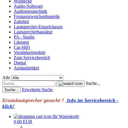
Wühlecke
Audio-Software
Audiomesstechnik
Frequenzweichenbauteile
Zubehör
Lautsprecher-Einzelchassis
Lautsprecherbausätze
PA - Studio
Literatur
Car-HiFi
Verstärkermodule
Zum Servicebereich
Digital
Auslaufartikel
Alle
Suche...
Erweiterte Suche
Suche...
Ersatzlautsprecher gesucht ?
Info im Servicebereich -
klick!
Ihr Warenkorb
0,00 EUR