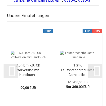
Campanile
,
Campanile ILLU RDT
,
RIVEO-C
,
RIVEO-S
.
Unsere Empfehlungen
TOP
TOP
-11%
AJ-Horn 7.0 , CD
1 Stk.
Vollversion mit
Lautsprecherbausatz
Handbuch...
Campanile -
Ferienangebot...
UVP 408,00 EUR
Nur 360,00 EUR
99,00 EUR