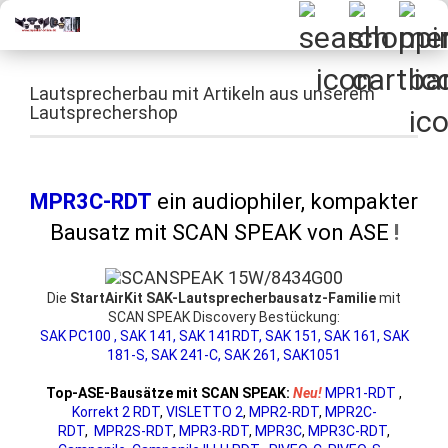
Lautsprecherbau mit Artikeln aus unserem
Lautsprechershop
MPR3C-RDT
ein audiophiler, kompakter
Bausatz mit SCAN SPEAK von ASE
!
Die
StartAirKit SAK-Lautsprecherbausatz-Familie
mit
SCAN SPEAK Discovery Bestückung:
SAK PC100
,
SAK 141
,
SAK 141RDT
,
SAK 151
,
SAK 161
,
SAK
181-S
,
SAK 241-C
,
SAK 261
,
SAK1051
Top-ASE-Bausätze mit SCAN SPEAK:
Neu!
MPR1-RDT
,
Korrekt 2 RDT
,
VISLETTO 2
,
MPR2-RDT
,
MPR2C-
RDT
,
MPR2S-RDT
,
MPR3-RDT
,
MPR3C
,
MPR3C-RDT
,