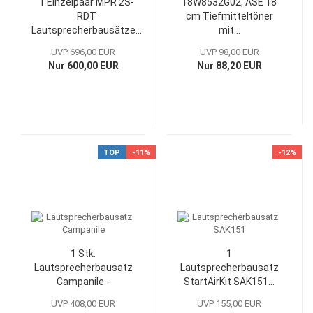
1 Einzelpaar MPR 2S-
18W8532G02, ASE 18
RDT
cm Tiefmitteltöner
Lautsprecherbausätze...
mit...
UVP 696,00 EUR
UVP 98,00 EUR
Nur 600,00 EUR
Nur 88,20 EUR
TOP
-11%
-12%
1 Stk.
1
Lautsprecherbausatz
Lautsprecherbausatz
Campanile -
StartAirKit SAK151...
Ferienangebot...
UVP 408,00 EUR
UVP 155,00 EUR