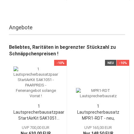
Angebote
Beliebtes, Raritäten in begrenzter Stückzahl zu
Schnäppchenpreisen !
-10%
NEU
-10%
1
1
Lautsprecherbausatzpaar
Lautsprecherbausatz
StartAirKit SAK1051...
MPR1-RDT - neu,
Einführungsangebot...
UVP 700,00 EUR
UVP 165,00 EUR
Nur 630,00 EUR
Nur 148,50 EUR