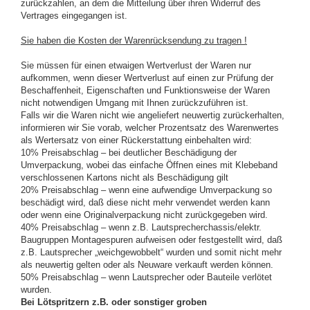
zurückzahlen, an dem die Mitteilung über ihren Widerruf des
Vertrages eingegangen ist.
Sie haben die Kosten der Warenrücksendung zu tragen !
Sie müssen für einen etwaigen Wertverlust der Waren nur
aufkommen, wenn dieser Wertverlust auf einen zur Prüfung der
Beschaffenheit, Eigenschaften und Funktionsweise der Waren
nicht notwendigen Umgang mit Ihnen zurückzuführen ist.
Falls wir die Waren nicht wie angeliefert neuwertig zurückerhalten,
informieren wir Sie vorab, welcher Prozentsatz des Warenwertes
als Wertersatz von einer Rückerstattung einbehalten wird:
10% Preisabschlag – bei deutlicher Beschädigung der
Umverpackung, wobei das einfache Öffnen eines mit Klebeband
verschlossenen Kartons nicht als Beschädigung gilt
20% Preisabschlag – wenn eine aufwendige Umverpackung so
beschädigt wird, daß diese nicht mehr verwendet werden kann
oder wenn eine Originalverpackung nicht zurückgegeben wird.
40% Preisabschlag – wenn z.B. Lautsprecherchassis/elektr.
Baugruppen Montagespuren aufweisen oder festgestellt wird, daß
z.B. Lautsprecher „weichgewobbelt“ wurden und somit nicht mehr
als neuwertig gelten oder als Neuware verkauft werden können.
50% Preisabschlag – wenn Lautsprecher oder Bauteile verlötet
wurden.
Bei Lötspritzern z.B. oder sonstiger groben