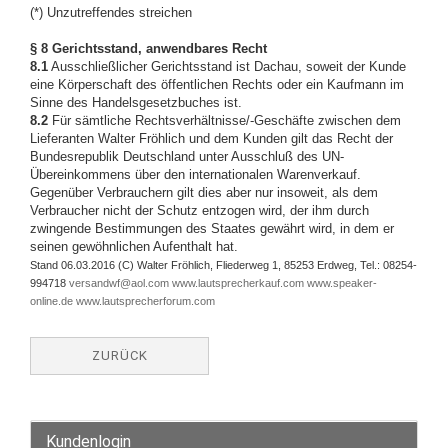
(*) Unzutreffendes streichen
§ 8 Gerichtsstand, anwendbares Recht
8.1
Ausschließlicher Gerichtsstand ist Dachau, soweit der Kunde
eine Körperschaft des öffentlichen Rechts oder ein Kaufmann im
Sinne des Handelsgesetzbuches ist.
8.2
Für sämtliche Rechtsverhältnisse/-Geschäfte zwischen dem
Lieferanten Walter Fröhlich und dem Kunden gilt das Recht der
Bundesrepublik Deutschland unter Ausschluß des UN-
Übereinkommens über den internationalen Warenverkauf.
Gegenüber Verbrauchern gilt dies aber nur insoweit, als dem
Verbraucher nicht der Schutz entzogen wird, der ihm durch
zwingende Bestimmungen des Staates gewährt wird, in dem er
seinen gewöhnlichen Aufenthalt hat.
Stand 06.03.2016 (C) Walter Fröhlich, Fliederweg 1, 85253 Erdweg, Tel.: 08254-
994718
versandwf@aol.com
www.lautsprecherkauf.com
www.speaker-
online.de
www.lautsprecherforum.com
ZURÜCK
Kundenlogin