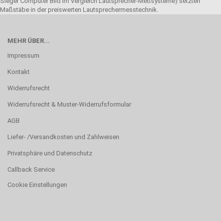
Sieger Computer Bild im Vergleich Lautsprecher-Meßsysteme) setzten
Maßstäbe in der preiswerten Lautsprechermesstechnik.
MEHR ÜBER...
Impressum
Kontakt
Widerrufsrecht
Widerrufsrecht & Muster-Widerrufsformular
AGB
Liefer- /Versandkosten und Zahlweisen
Privatsphäre und Datenschutz
Callback Service
Cookie Einstellungen