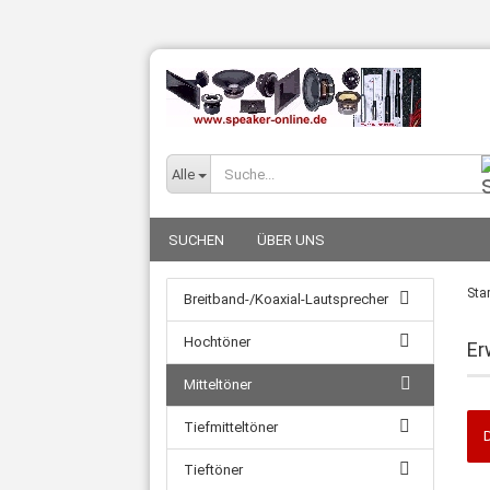
Alle
SUCHEN
ÜBER UNS
Star
Breitband-/Koaxial-Lautsprecher
Hochtöner
Er
Mitteltöner
Tiefmitteltöner
D
Tieftöner