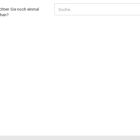
CHTEN
hten Sie noch einmal
hen?
CH
NMAL
CHEN?