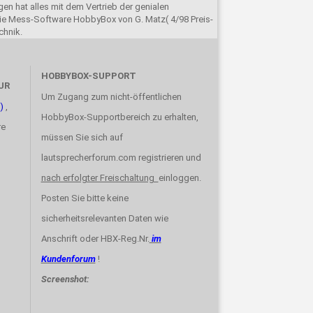
en hat alles mit dem Vertrieb der genialen
e Mess-Software HobbyBox von G. Matz( 4/98 Preis-
chnik.
HOBBYBOX-SUPPORT
UR
Um Zugang zum nicht-öffentlichen
)
,
HobbyBox-Supportbereich zu erhalten,
re
müssen Sie sich auf
lautsprecherforum.com registrieren und
nach erfolgter Freischaltung
einloggen.
Posten Sie bitte keine
sicherheitsrelevanten Daten wie
Anschrift oder HBX-Reg.Nr.
im
Kundenforum
!
Screenshot: