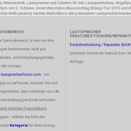
ols, Messtechnik, Lautsprecher und Zubehör für den Lautsprecherbau. Angefang
pro von G. Schawe. Unser Messmikro-Bauvorschlag (Klang+Ton 5/97) und di
recher-Meßsysteme) setzten Maßstäbe in der preiswerten Lautsprechermesste
VICEBEREICH
LAUTSPRECHER
ERSATZBESTÜCKUNG/REPARAT
r Servicebereich, in dem wir ihre
Ersatzbestückung / Reparatur (klick!
agen beantworten, läuft aus
plazieren Sie hier ihr Gesuch bzw. ih
erheits- und Entlastungsgründen
Anfrage
r der Domain
lautsprecherforum.com
. Um
räge zu verfassen, müssen Sie sich
registrieren, dann innerhalb von 24h
 Freischaltung per Email anfordern
nach erfolgter Freischaltung
ggen - wählen Sie bitte die
sende
Kategorie
für ihren Eintrag