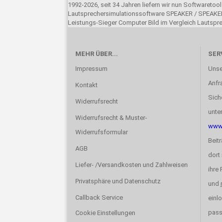
1992-2026, seit 34 Jahren liefern wir nun Softwareto
Lautsprechersimulationssoftware SPEAKER / SPEAKER
Leistungs-Sieger Computer Bild im Vergleich Lautsp
MEHR ÜBER...
SER
Impressum
Unse
Anfr
Kontakt
Sich
Widerrufsrecht
unte
Widerrufsrecht & Muster-
www.
Widerrufsformular
Beit
AGB
dort 
Liefer- /Versandkosten und Zahlweisen
ihre
Privatsphäre und Datenschutz
und
Callback Service
einlo
pas
Cookie Einstellungen