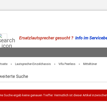
Suche...
Ersatzlautsprecher gesucht ?
Info im Serviceber
»
»
»
tseite
Lautsprecher-Einzelchassis
Vifa Peerless
Mitteltöner
weiterte Suche
ie Suche ergab keine genauen Treffer. Vermutlich ist dieser Artikel inzwischen