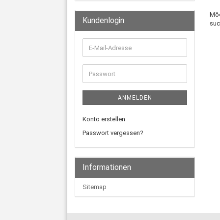
MÖ
Möc
SIE
Kundenlogin
suc
NO
EI
SU
E-
Mail-
Adresse
Passwort
ANMELDEN
Konto erstellen
Passwort vergessen?
Informationen
Sitemap