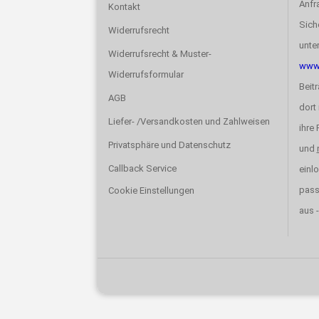
Anfr
Kontakt
Sich
Widerrufsrecht
unte
Widerrufsrecht & Muster-
www.
Widerrufsformular
Beit
AGB
dort 
Liefer- /Versandkosten und Zahlweisen
ihre
Privatsphäre und Datenschutz
und
Callback Service
einlo
pas
Cookie Einstellungen
aus -