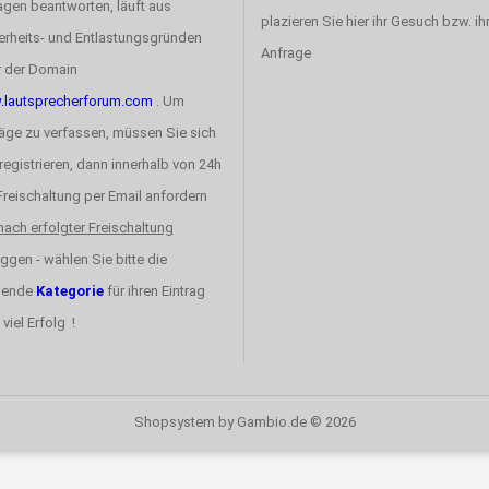
agen beantworten, läuft aus
plazieren Sie hier ihr Gesuch bzw. ih
erheits- und Entlastungsgründen
Anfrage
r der Domain
lautsprecherforum.com
. Um
räge zu verfassen, müssen Sie sich
registrieren, dann innerhalb von 24h
 Freischaltung per Email anfordern
nach erfolgter Freischaltung
ggen - wählen Sie bitte die
sende
Kategorie
für ihren Eintrag
 viel Erfolg !
Shopsystem
by Gambio.de © 2026