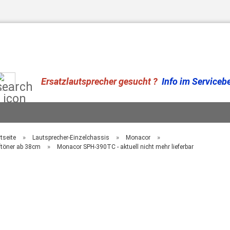
Suche...
Ersatzlautsprecher gesucht ?
Info im Serviceber
»
»
»
tseite
Lautsprecher-Einzelchassis
Monacor
»
ftöner ab 38cm
Monacor SPH-390TC - aktuell nicht mehr lieferbar