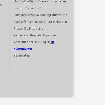
HobbyBox-Supportbereich zu erhalten,
re
müssen Sie sich auf
lautsprecherforum.com registrieren und
nach erfolgter Freischaltung
einloggen.
Posten Sie bitte keine
sicherheitsrelevanten Daten wie
Anschrift oder HBX-Reg.Nr.
im
Kundenforum
!
Screenshot: