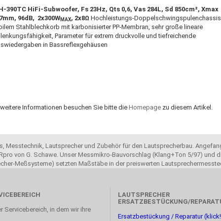
-390TC HiFi-Subwoofer, Fs 23Hz, Qts 0,6, Vas 284L, Sd 850cm², Xmax
-7mm, 96dB, 2x300W
, 2x8Ω
Hochleistungs-Doppelschwingspulenchassis 
MAX
bilem Stahlblechkorb mit karbonisierter PP-Membran, sehr große lineare
lenkungsfähigkeit, Parameter für extrem druckvolle und tiefreichende
swiedergaben in Bassreflexgehäusen
 weitere Informationen besuchen Sie bitte die
Homepage
zu diesem Artikel.
ols, Messtechnik, Lautsprecher und Zubehör für den Lautsprecherbau. Angefang
pro von G. Schawe. Unser Messmikro-Bauvorschlag (Klang+Ton 5/97) und di
recher-Meßsysteme) setzten Maßstäbe in der preiswerten Lautsprechermesste
VICEBEREICH
LAUTSPRECHER
ERSATZBESTÜCKUNG/REPARAT
r Servicebereich, in dem wir ihre
Ersatzbestückung / Reparatur (klick!