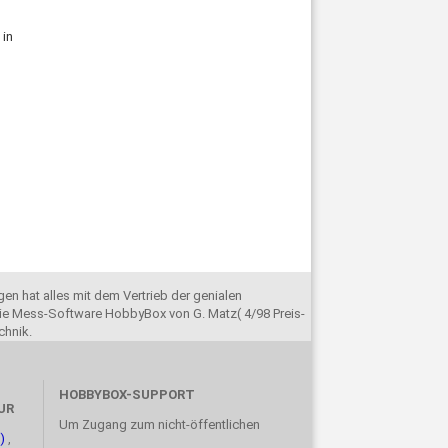
in
en hat alles mit dem Vertrieb der genialen
e Mess-Software HobbyBox von G. Matz( 4/98 Preis-
chnik.
HOBBYBOX-SUPPORT
UR
Um Zugang zum nicht-öffentlichen
)
,