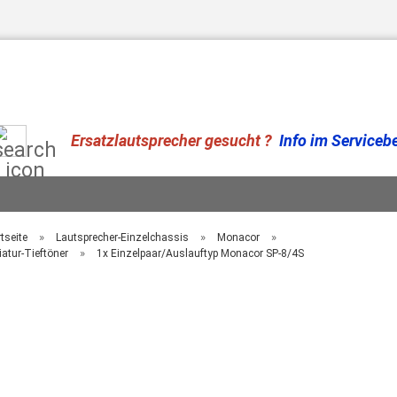
Suche...
Ersatzlautsprecher gesucht ?
Info im Serviceber
»
»
»
tseite
Lautsprecher-Einzelchassis
Monacor
»
iatur-Tieftöner
1x Einzelpaar/Auslauftyp Monacor SP-8/4S