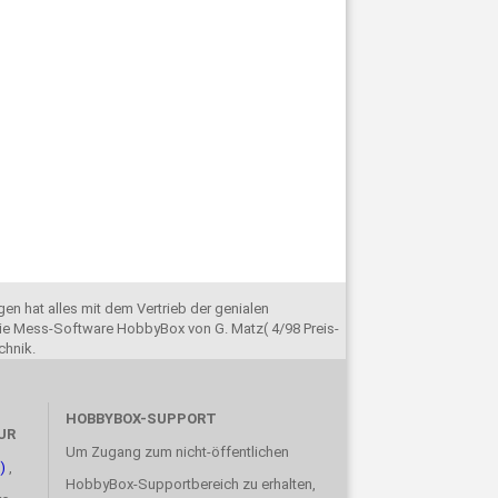
en hat alles mit dem Vertrieb der genialen
e Mess-Software HobbyBox von G. Matz( 4/98 Preis-
chnik.
HOBBYBOX-SUPPORT
UR
Um Zugang zum nicht-öffentlichen
)
,
HobbyBox-Supportbereich zu erhalten,