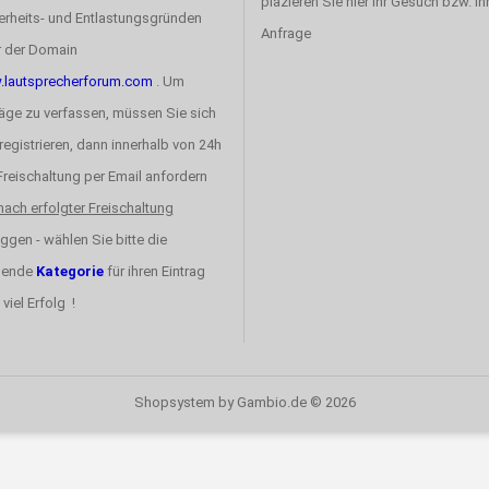
plazieren Sie hier ihr Gesuch bzw. ih
erheits- und Entlastungsgründen
Anfrage
r der Domain
lautsprecherforum.com
. Um
räge zu verfassen, müssen Sie sich
registrieren, dann innerhalb von 24h
 Freischaltung per Email anfordern
nach erfolgter Freischaltung
ggen - wählen Sie bitte die
sende
Kategorie
für ihren Eintrag
 viel Erfolg !
Shopsystem
by Gambio.de © 2026