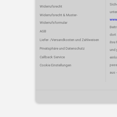
Sich
Widerrufsrecht
unte
Widerrufsrecht & Muster-
www.
Widerrufsformular
Beit
AGB
dort 
Liefer- /Versandkosten und Zahlweisen
ihre
Privatsphäre und Datenschutz
und
Callback Service
einlo
pas
Cookie Einstellungen
aus -