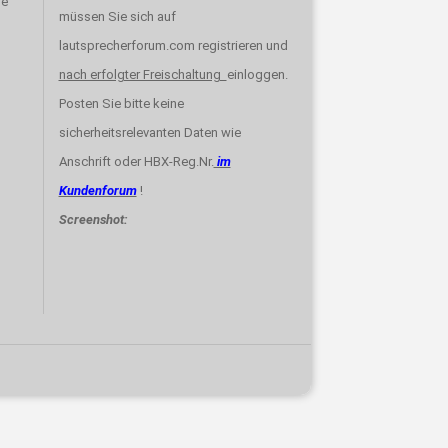
re
müssen Sie sich auf
lautsprecherforum.com registrieren und
nach erfolgter Freischaltung
einloggen.
Posten Sie bitte keine
sicherheitsrelevanten Daten wie
Anschrift oder HBX-Reg.Nr.
im
Kundenforum
!
Screenshot: