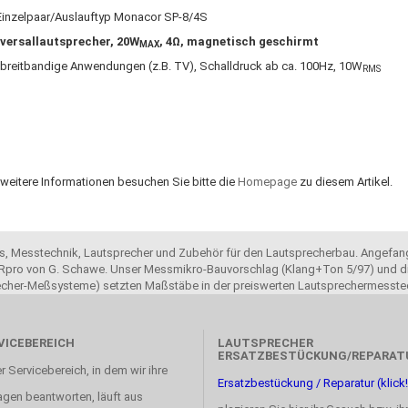
Einzelpaar/Auslauftyp Monacor SP-8/4S
versallautsprecher, 20W
, 4Ω, magnetisch geschirmt
MAX
 breitbandige Anwendungen (z.B. TV), Schalldruck ab ca. 100Hz, 10W
RMS
 weitere Informationen besuchen Sie bitte die
Homepage
zu diesem Artikel.
ols, Messtechnik, Lautsprecher und Zubehör für den Lautsprecherbau. Angefang
pro von G. Schawe. Unser Messmikro-Bauvorschlag (Klang+Ton 5/97) und di
recher-Meßsysteme) setzten Maßstäbe in der preiswerten Lautsprechermesste
VICEBEREICH
LAUTSPRECHER
ERSATZBESTÜCKUNG/REPARAT
r Servicebereich, in dem wir ihre
Ersatzbestückung / Reparatur (klick!
agen beantworten, läuft aus