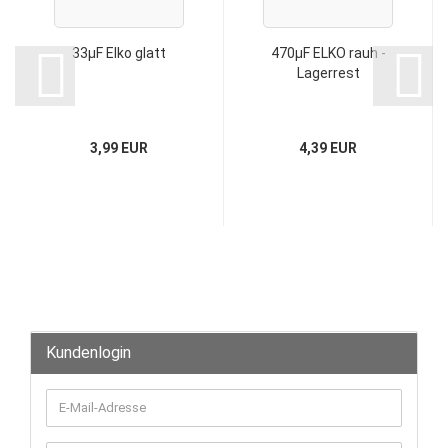
33µF Elko glatt
470µF ELKO rauh -
Lagerrest
3,99 EUR
4,39 EUR
Kundenlogin
E-
Mail-
Adresse