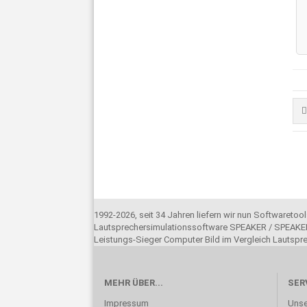
1992-2026, seit 34 Jahren liefern wir nun Softwareto
Lautsprechersimulationssoftware SPEAKER / SPEAKER
Leistungs-Sieger Computer Bild im Vergleich Lautsp
MEHR ÜBER...
SER
Impressum
Unse