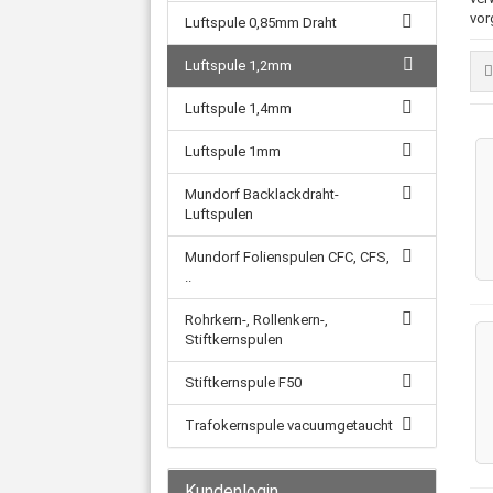
vor
Luftspule 0,85mm Draht
Luftspule 1,2mm
Luftspule 1,4mm
Luftspule 1mm
Mundorf Backlackdraht-
Luftspulen
Mundorf Folienspulen CFC, CFS,
..
Rohrkern-, Rollenkern-,
Stiftkernspulen
Stiftkernspule F50
Trafokernspule vacuumgetaucht
Kundenlogin