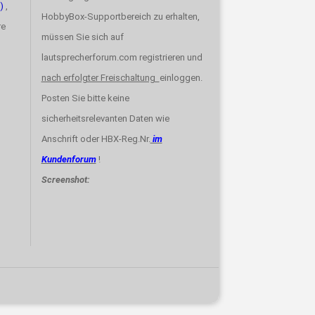
)
,
HobbyBox-Supportbereich zu erhalten,
re
müssen Sie sich auf
lautsprecherforum.com registrieren und
nach erfolgter Freischaltung
einloggen.
Posten Sie bitte keine
sicherheitsrelevanten Daten wie
Anschrift oder HBX-Reg.Nr.
im
Kundenforum
!
Screenshot: