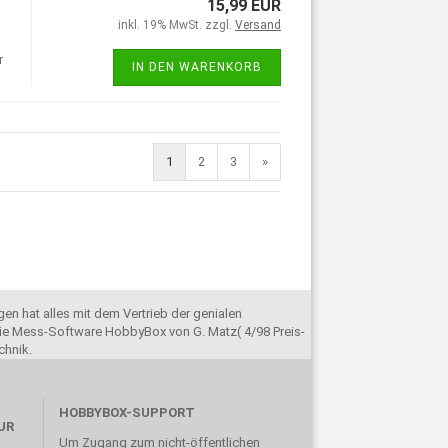
15,99 EUR
inkl. 19% MwSt. zzgl.
Versand
r
IN DEN WARENKORB
1
2
3
»
en hat alles mit dem Vertrieb der genialen
e Mess-Software HobbyBox von G. Matz( 4/98 Preis-
chnik.
HOBBYBOX-SUPPORT
UR
Um Zugang zum nicht-öffentlichen