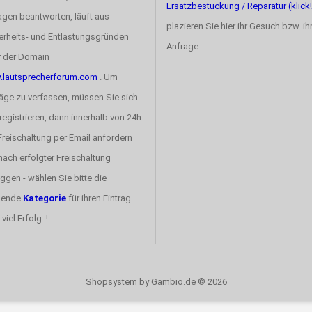
Ersatzbestückung / Reparatur (klick!
agen beantworten, läuft aus
plazieren Sie hier ihr Gesuch bzw. ih
erheits- und Entlastungsgründen
Anfrage
r der Domain
lautsprecherforum.com
. Um
räge zu verfassen, müssen Sie sich
registrieren, dann innerhalb von 24h
 Freischaltung per Email anfordern
nach erfolgter Freischaltung
ggen - wählen Sie bitte die
sende
Kategorie
für ihren Eintrag
 viel Erfolg !
Shopsystem
by Gambio.de © 2026