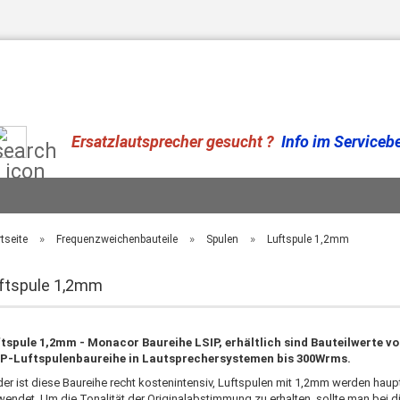
Suche...
Ersatzlautsprecher gesucht ?
Info im Serviceber
»
»
»
tseite
Frequenzweichenbauteile
Spulen
Luftspule 1,2mm
ftspule 1,2mm
tspule 1,2mm - Monacor Baureihe LSIP, erhältlich sind Bauteilwerte vo
P-Luftspulenbaureihe in Lautsprechersystemen bis 300Wrms.
der ist diese Baureihe recht kostenintensiv, Luftspulen mit 1,2mm werden hau
wendet. Um die Tonalität der Originalabstimmung zu erhalten, sollte man bei