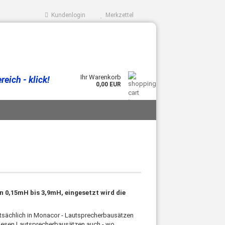
Kundenlogin
Merkzettel
Ihr Warenkorb
eich - klick!
0,00 EUR
n 0,15mH bis 3,9mH, eingesetzt wird die
ptsächlich in Monacor - Lautsprecherbausätzen
 diesen Lautsprecherbausätzen auch - wo