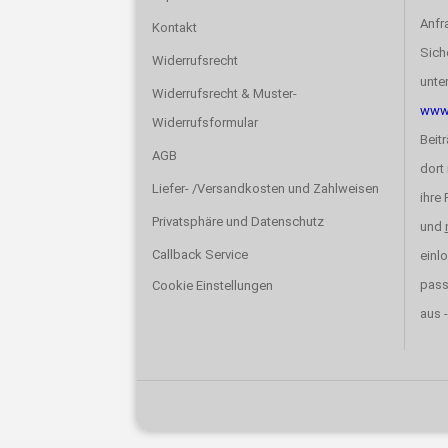
Anfr
Kontakt
Sich
Widerrufsrecht
unte
Widerrufsrecht & Muster-
www.
Widerrufsformular
Beit
AGB
dort 
Liefer- /Versandkosten und Zahlweisen
ihre
Privatsphäre und Datenschutz
und
Callback Service
einlo
pas
Cookie Einstellungen
aus -