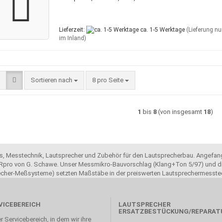
Lieferzeit:
ca. 1-5 Werktage
(Lieferung nu
im Inland)
Sortieren nach
pro Seite
Sortieren nach
8 pro Seite
1
bis
8
(von insgesamt
18
)
ols, Messtechnik, Lautsprecher und Zubehör für den Lautsprecherbau. Angefang
pro von G. Schawe. Unser Messmikro-Bauvorschlag (Klang+Ton 5/97) und di
recher-Meßsysteme) setzten Maßstäbe in der preiswerten Lautsprechermesste
VICEBEREICH
LAUTSPRECHER
ERSATZBESTÜCKUNG/REPARAT
r Servicebereich, in dem wir ihre