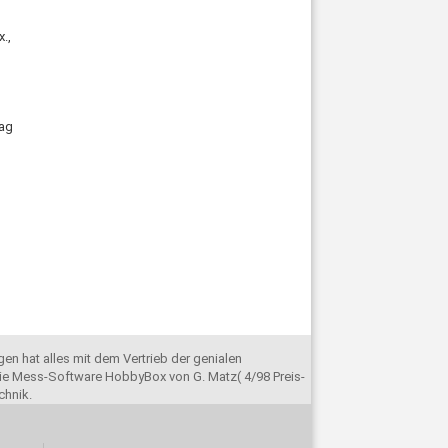
.,
lag
en hat alles mit dem Vertrieb der genialen
e Mess-Software HobbyBox von G. Matz( 4/98 Preis-
chnik.