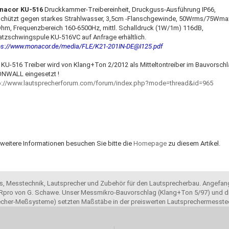
nacor KU-516
Druckkammer-Treibereinheit, Druckguss-Ausführung IP66,
chützt gegen starkes Strahlwasser, 3,5cm -Flanschgewinde, 50Wrms/75Wmax
hm, Frequenzbereich 160-6500Hz, mittl. Schalldruck (1W/1m) 116dB,
atzschwingspule KU-516VC auf Anfrage erhältlich.
ps://www.monacor.de/media/FLE/K21-201IN-DE@I125.pdf
 KU-516 Treiber wird von Klang+Ton 2/2012 als Mitteltontreiber im Bauvorsch
NWALL eingesetzt !
p://www.lautsprecherforum.com/forum/index.php?mode=thread&id=965
 weitere Informationen besuchen Sie bitte die
Homepage
zu diesem Artikel.
ols, Messtechnik, Lautsprecher und Zubehör für den Lautsprecherbau. Angefang
pro von G. Schawe. Unser Messmikro-Bauvorschlag (Klang+Ton 5/97) und di
recher-Meßsysteme) setzten Maßstäbe in der preiswerten Lautsprechermesste