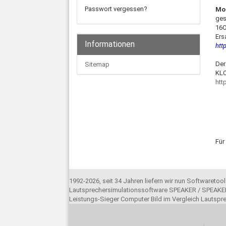
Passwort vergessen?
Mo
ges
16O
Ers
Informationen
htt
Der
Sitemap
KLO
htt
Für
1992-2026, seit 34 Jahren liefern wir nun Softwareto
Lautsprechersimulationssoftware SPEAKER / SPEAKER
Leistungs-Sieger Computer Bild im Vergleich Lautsp