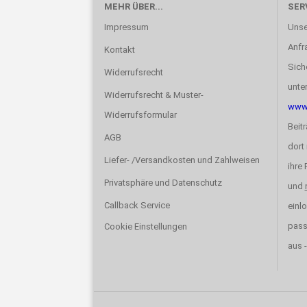
MEHR ÜBER...
SER
Impressum
Unse
Anfr
Kontakt
Sich
Widerrufsrecht
unte
Widerrufsrecht & Muster-
www.
Widerrufsformular
Beit
AGB
dort 
Liefer- /Versandkosten und Zahlweisen
ihre
Privatsphäre und Datenschutz
und
Callback Service
einlo
pas
Cookie Einstellungen
aus -