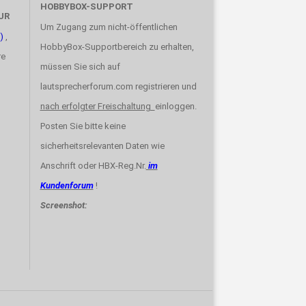
HOBBYBOX-SUPPORT
UR
Um Zugang zum nicht-öffentlichen
)
,
HobbyBox-Supportbereich zu erhalten,
re
müssen Sie sich auf
lautsprecherforum.com registrieren und
nach erfolgter Freischaltung
einloggen.
Posten Sie bitte keine
sicherheitsrelevanten Daten wie
Anschrift oder HBX-Reg.Nr.
im
Kundenforum
!
Screenshot: