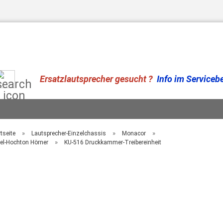
Suche...
Ersatzlautsprecher gesucht ?
Info im Serviceber
»
»
»
tseite
Lautsprecher-Einzelchassis
Monacor
»
tel-Hochton Hörner
KU-516 Druckkammer-Treibereinheit