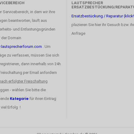
VICEBEREICH
LAUTSPRECHER
ERSATZBESTÜCKUNG/REPARAT
r Servicebereich, in dem wir ihre
Ersatzbestückung / Reparatur (klick!
agen beantworten, läuft aus
plazieren Sie hier ihr Gesuch bzw. ih
erheits- und Entlastungsgründen
Anfrage
r der Domain
lautsprecherforum.com
. Um
räge zu verfassen, müssen Sie sich
registrieren, dann innerhalb von 24h
 Freischaltung per Email anfordern
nach erfolgter Freischaltung
ggen - wählen Sie bitte die
sende
Kategorie
für ihren Eintrag
 viel Erfolg !