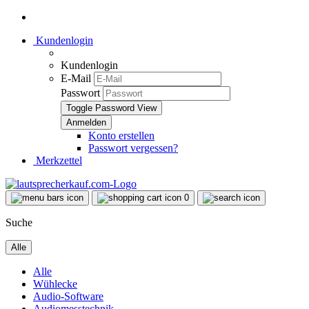
Kundenlogin
Kundenlogin
E-Mail
Passwort
Toggle Password View
Konto erstellen
Passwort vergessen?
Merkzettel
0
Suche
Alle
Alle
Wühlecke
Audio-Software
Audiomesstechnik