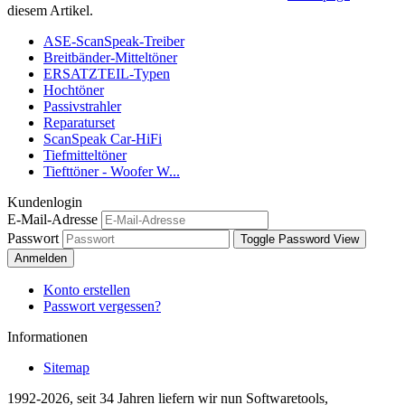
diesem Artikel.
ASE-ScanSpeak-Treiber
Breitbänder-Mitteltöner
ERSATZTEIL-Typen
Hochtöner
Passivstrahler
Reparaturset
ScanSpeak Car-HiFi
Tiefmitteltöner
Tiefttöner - Woofer W...
Kundenlogin
E-Mail-Adresse
Passwort
Toggle Password View
Anmelden
Konto erstellen
Passwort vergessen?
Informationen
Sitemap
1992-2026, seit 34 Jahren liefern wir nun Softwaretools,