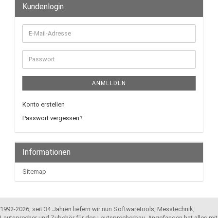
Kundenlogin
E-
Mail-
Adresse
Passwort
ANMELDEN
Konto erstellen
Passwort vergessen?
Informationen
Sitemap
1992-2026, seit 34 Jahren liefern wir nun Softwaretools, Messtechnik,
Lautsprecher und Zubehör für den Lautsprecherbau. Angefangen hat alles mit