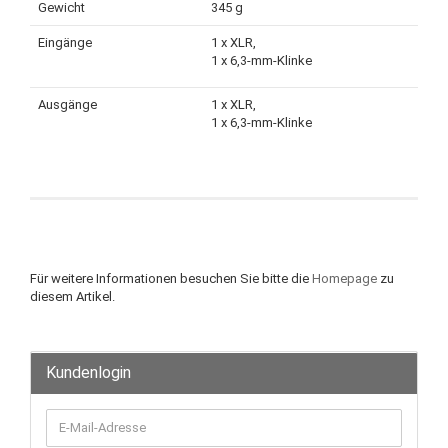
Gewicht
345 g
Eingänge
1 x XLR,
1 x 6,3-mm-Klinke
Ausgänge
1 x XLR,
1 x 6,3-mm-Klinke
Für weitere Informationen besuchen Sie bitte die
Homepage
zu
diesem Artikel.
Kundenlogin
E-
Mail-