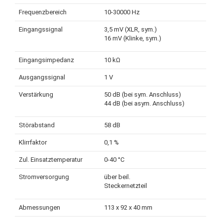
Frequenzbereich
10-30000 Hz
Eingangssignal
3,5 mV (XLR, sym.)
16 mV (Klinke, sym.)
Eingangsimpedanz
10 kΩ
Ausgangssignal
1 V
Verstärkung
50 dB (bei sym. Anschluss)
44 dB (bei asym. Anschluss)
Störabstand
58 dB
Klirrfaktor
0,1 %
Zul. Einsatztemperatur
0-40 °C
Stromversorgung
über beil.
Steckernetzteil
Abmessungen
113 x 92 x 40 mm