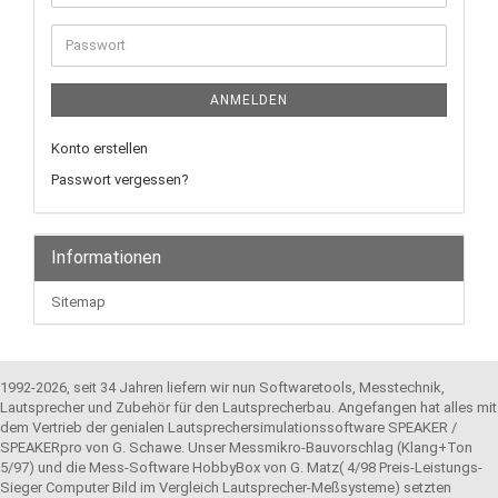
Mail-
Adresse
Passwort
ANMELDEN
Konto erstellen
Passwort vergessen?
Informationen
Sitemap
1992-2026, seit 34 Jahren liefern wir nun Softwaretools, Messtechnik,
Lautsprecher und Zubehör für den Lautsprecherbau. Angefangen hat alles mit
dem Vertrieb der genialen Lautsprechersimulationssoftware SPEAKER /
SPEAKERpro von G. Schawe. Unser Messmikro-Bauvorschlag (Klang+Ton
5/97) und die Mess-Software HobbyBox von G. Matz( 4/98 Preis-Leistungs-
Sieger Computer Bild im Vergleich Lautsprecher-Meßsysteme) setzten