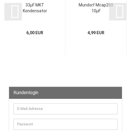
33µF MKT
Mundorf Mcap250
Kondensator
10µF
6,00 EUR
4,99 EUR
Kundenlogin
E-
Mail-
Adresse
Passwort