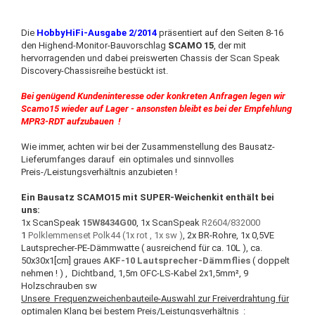
Die
HobbyHiFi-Ausgabe 2/2014
präsentiert auf den Seiten 8-16
den Highend-Monitor-Bauvorschlag
SCAMO 15
, der mit
hervorragenden und dabei preiswerten Chassis der Scan Speak
Discovery-Chassisreihe bestückt ist.
Bei genügend Kundeninteresse oder konkreten Anfragen legen wir
Scamo15 wieder auf Lager - ansonsten bleibt es bei der Empfehlung
MPR3-RDT aufzubauen !
Wie immer, achten wir bei der Zusammenstellung des Bausatz-
Lieferumfanges darauf ein optimales und sinnvolles
Preis-/Leistungsverhältnis anzubieten !
Ein Bausatz SCAMO15 mit SUPER-Weichenkit enthält bei
uns:
1x ScanSpeak
15W8434G00
, 1x ScanSpeak
R2604/832000
1
Polklemmenset Polk44 (1x rot , 1x sw )
, 2x BR-Rohre, 1x 0,5VE
Lautsprecher-PE-Dämmwatte ( ausreichend für ca. 10L ), ca.
50x30x1[cm] graues
AKF-10 Lautsprecher-Dämmflies
( doppelt
nehmen ! ) , Dichtband, 1,5m OFC-LS-Kabel 2x1,5mm², 9
Holzschrauben sw
Unsere Frequenzweichenbauteile-Auswahl zur Freiverdrahtung für
optimalen
Klang bei bestem Preis/Leistungsverhältnis :