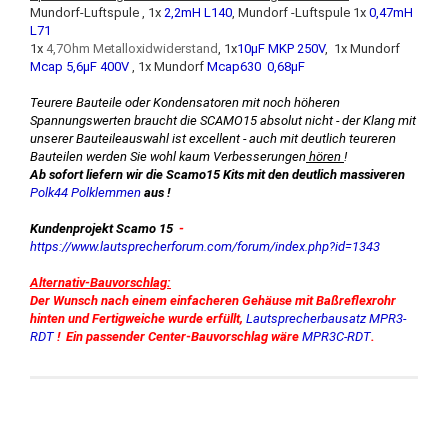
Mundorf-Luftspule , 1x
2,2mH L140
, Mundorf -Luftspule 1x
0,47mH
L71
1x
4,7Ohm Metalloxidwiderstand
, 1x
10µF MKP 250V
, 1x Mundorf
Mcap 5,6µF 400V
, 1x Mundorf
Mcap630 0,68µF
Teurere Bauteile oder Kondensatoren mit noch höheren
Spannungswerten braucht die SCAMO15 absolut nicht - der Klang mit
unserer Bauteileauswahl ist excellent
- auch mit deutlich teureren
Bauteilen werden Sie wohl kaum Verbesserungen
hören
!
Ab sofort liefern wir die Scamo15 Kits mit den deutlich massiveren
Polk44 Polklemmen
aus !
Kundenprojekt Scamo 15
-
https://www.lautsprecherforum.com/forum/index.php?id=1343
Alternativ-Bauvorschlag:
Der Wunsch nach einem einfacheren Gehäuse mit Baßreflexrohr
hinten und Fertigweiche wurde erfüllt,
Lautsprecherbausatz MPR3-
RDT
! Ein passender Center-Bauvorschlag wäre
MPR3C-RDT
.