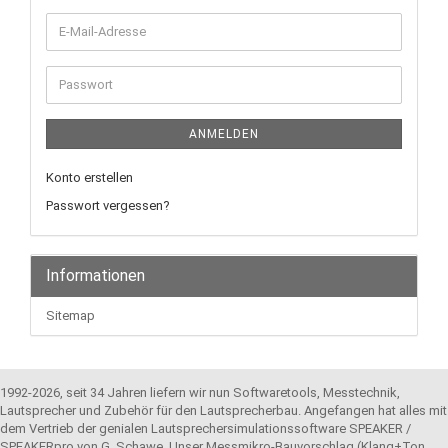
E-
Mail-
Adresse
Passwort
ANMELDEN
Konto erstellen
Passwort vergessen?
Informationen
Sitemap
1992-2026, seit 34 Jahren liefern wir nun Softwaretools, Messtechnik,
Lautsprecher und Zubehör für den Lautsprecherbau. Angefangen hat alles mit
dem Vertrieb der genialen Lautsprechersimulationssoftware SPEAKER /
SPEAKERpro von G. Schawe. Unser Messmikro-Bauvorschlag (Klang+Ton