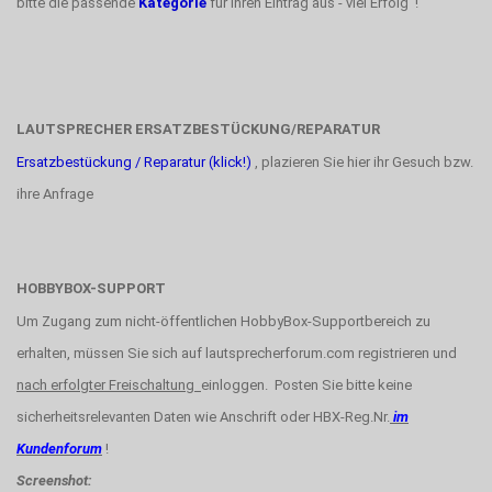
bitte die passende
Kategorie
für ihren Eintrag aus - viel Erfolg !
LAUTSPRECHER ERSATZBESTÜCKUNG/REPARATUR
Ersatzbestückung / Reparatur (klick!)
, plazieren Sie hier ihr Gesuch bzw.
ihre Anfrage
HOBBYBOX-SUPPORT
Um Zugang zum nicht-öffentlichen HobbyBox-Supportbereich zu
erhalten, müssen Sie sich auf lautsprecherforum.com registrieren und
nach erfolgter Freischaltung
einloggen. Posten Sie bitte keine
sicherheitsrelevanten Daten wie Anschrift oder HBX-Reg.Nr.
im
Kundenforum
!
Screenshot: