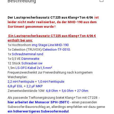
Beschreibung
Der Lautsprecherbausatz CT225 aus Klang+Ton 4/06
ist
leider nicht mehr realisierbar, da der MHD-190 aus dem
Sortiment genommen wurde !
Ein Lautsprecherbausatz CT225 aus Klang+Ton 4/06 €
enthält bei uns:
1x Hochtonhorn
img Stage Line MHD-190
1x Celestion (TRUVOX)/
Celestion-TF-0510
.
1x
Schraubterminal rund
1x 0,5 VE
Dämmwatte
12 Stück
Schrauben sw
1,5m
LS-OFC-Kabel 2x1,5 mm²
Frequenzweichenkit zur Freiverdrahtung nach korrigiertem
Weichenplan:
2,2 mH Ferritspule
+
1,0 mH Ferritspule
6,8 µF EGL
+
2,2 µF MKP
Zementwiderstände 10W:
6,8 Ohm
+
5,6 Ohm
+
27 Ohm
Als passende Tieftonergänzung bietet Klang+Ton mit CT228 -
hier arbeitet der Monacor SPH-250TC
- einen passenden
Subwoofer-Bauvorschlag an, allerdings empfehlen wir dazu gerne
ein höherwertigeres Subwoofermodul
.