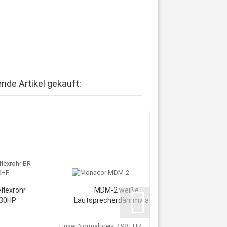
nde Artikel gekauft:
flexrohr
MDM-2 weiße
30HP
Lautsprecherdämmwatte
Unser Normalpreis 7,98 EUR