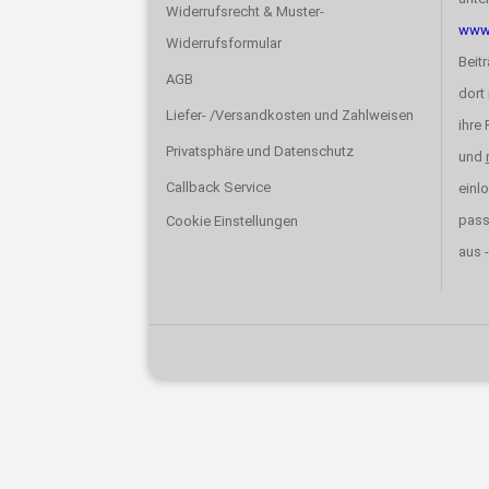
Widerrufsrecht & Muster-
www.
Widerrufsformular
Beit
AGB
dort 
Liefer- /Versandkosten und Zahlweisen
ihre
Privatsphäre und Datenschutz
und
Callback Service
einlo
pas
Cookie Einstellungen
aus -