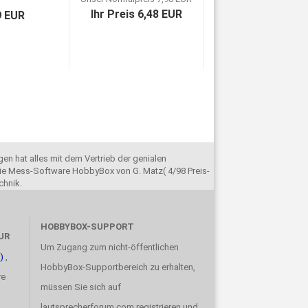
Ihr Preis 6,48 EUR
9 EUR
en hat alles mit dem Vertrieb der genialen
e Mess-Software HobbyBox von G. Matz( 4/98 Preis-
chnik.
HOBBYBOX-SUPPORT
UR
Um Zugang zum nicht-öffentlichen
)
,
HobbyBox-Supportbereich zu erhalten,
re
müssen Sie sich auf
lautsprecherforum.com registrieren und