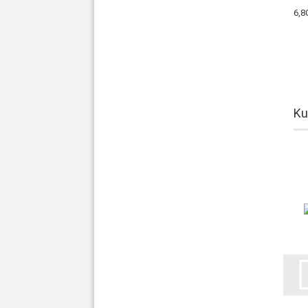
6,8
Ku