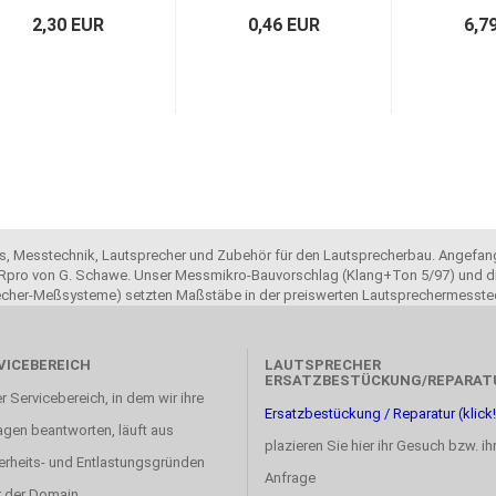
2,30 EUR
0,46 EUR
6,7
ols, Messtechnik, Lautsprecher und Zubehör für den Lautsprecherbau. Angefang
pro von G. Schawe. Unser Messmikro-Bauvorschlag (Klang+Ton 5/97) und di
recher-Meßsysteme) setzten Maßstäbe in der preiswerten Lautsprechermesste
VICEBEREICH
LAUTSPRECHER
ERSATZBESTÜCKUNG/REPARAT
r Servicebereich, in dem wir ihre
Ersatzbestückung / Reparatur (klick!
agen beantworten, läuft aus
plazieren Sie hier ihr Gesuch bzw. ih
erheits- und Entlastungsgründen
Anfrage
r der Domain