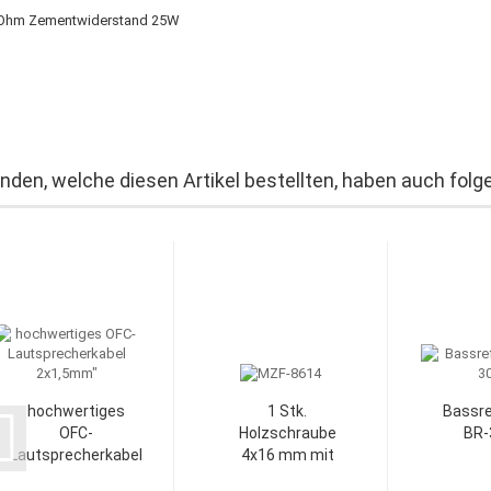
Ohm Zementwiderstand 25W
nden, welche diesen Artikel bestellten, haben auch folge
hochwertiges
1 Stk.
Bassre
OFC-
Holzschraube
BR-
Lautsprecherkabel
4x16 mm mit
2x1,5mm"...
Innensechskant,...