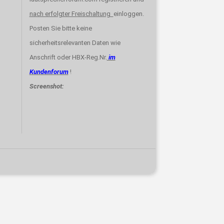
nach erfolgter Freischaltung
einloggen.
Posten Sie bitte keine
sicherheitsrelevanten Daten wie
Anschrift oder HBX-Reg.Nr.
im
Kundenforum
!
Screenshot: