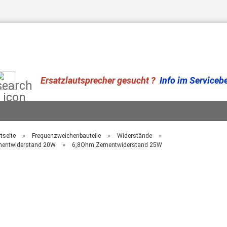
Suche...
Ersatzlautsprecher gesucht ?
Info im Serviceber
»
»
»
tseite
Frequenzweichenbauteile
Widerstände
»
entwiderstand 20W
6,8Ohm Zementwiderstand 25W