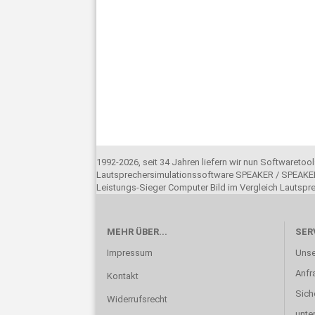
1992-2026, seit 34 Jahren liefern wir nun Softwareto
Lautsprechersimulationssoftware SPEAKER / SPEAKER
Leistungs-Sieger Computer Bild im Vergleich Lautsp
MEHR ÜBER...
SER
Impressum
Unse
Anfr
Kontakt
Sich
Widerrufsrecht
unte