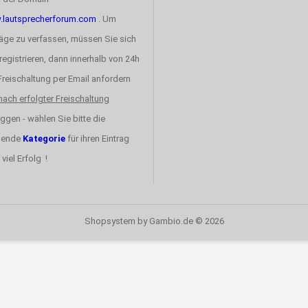
lautsprecherforum.com
. Um
räge zu verfassen, müssen Sie sich
registrieren, dann innerhalb von 24h
 Freischaltung per Email anfordern
nach erfolgter Freischaltung
ggen - wählen Sie bitte die
sende
Kategorie
für ihren Eintrag
 viel Erfolg !
Shopsystem
by Gambio.de © 2026