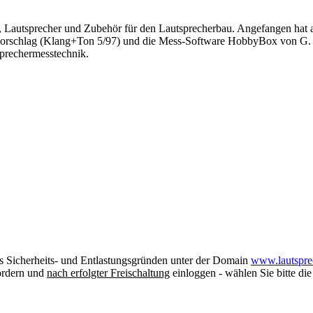
k, Lautsprecher und Zubehör für den Lautsprecherbau. Angefangen hat a
lag (Klang+Ton 5/97) und die Mess-Software HobbyBox von G. Matz
sprechermesstechnik.
us Sicherheits- und Entlastungsgründen unter der Domain
www.lautspre
fordern und
nach erfolgter Freischaltung
einloggen - wählen Sie bitte di