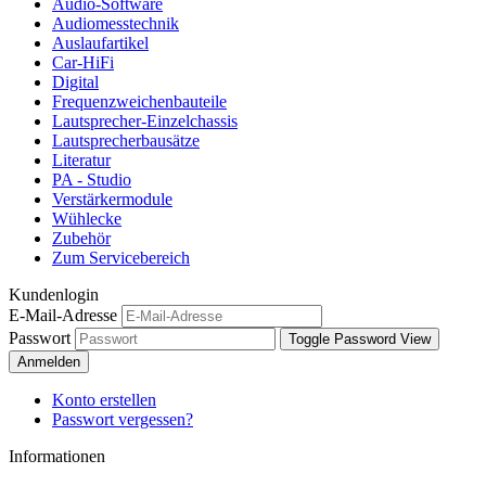
Audio-Software
Audiomesstechnik
Auslaufartikel
Car-HiFi
Digital
Frequenzweichenbauteile
Lautsprecher-Einzelchassis
Lautsprecherbausätze
Literatur
PA - Studio
Verstärkermodule
Wühlecke
Zubehör
Zum Servicebereich
Kundenlogin
E-Mail-Adresse
Passwort
Toggle Password View
Anmelden
Konto erstellen
Passwort vergessen?
Informationen