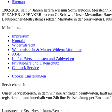
Sitemap
1992-2026, seit 34 Jahren liefern wir nun Softwaretools, Messtechni
SPEAKER / SPEAKERpro von G. Schawe. Unser Messmikro-Bauvorsch
Lautsprecher-Meßsysteme) setzten Maßstäbe in der preiswerten Laut
Mehr über...
Impressum
Kontakt
Widerrufsrecht
Widerrufsrecht & Muster-Widerrufsformular
AGB
Liefer- /Versandkosten und Zahlweisen
Privatsphäre und Datenschutz
Callback Service
Cookie Einstellungen
Servicebereich
Unser Servicebereich, in dem wir ihre Anfragen beantworten, läuft a
registrieren, dann innerhalb von 24h ihre Freischaltung per Email an
Lautsprecher Ersatzbestückung/Reparatur