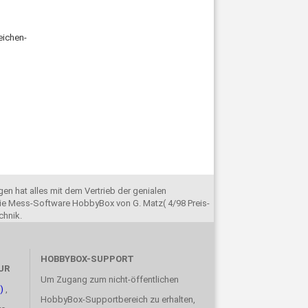
eichen-
en hat alles mit dem Vertrieb der genialen
e Mess-Software HobbyBox von G. Matz( 4/98 Preis-
chnik.
HOBBYBOX-SUPPORT
UR
Um Zugang zum nicht-öffentlichen
)
,
HobbyBox-Supportbereich zu erhalten,