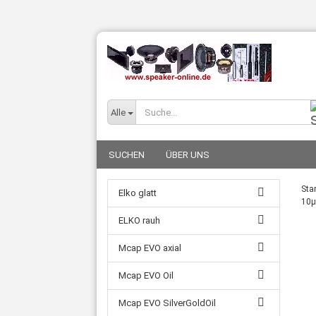
Alle
SUCHEN
ÜBER UNS
Star
Elko glatt
10µ
ELKO rauh
Mcap EVO axial
Mcap EVO Oil
Mcap EVO SilverGoldOil