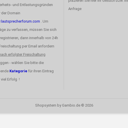
plazieren Sie hier ihr Gesuch bzw. ih
erheits- und Entlastungsgründen
Anfrage
r der Domain
lautsprecherforum.com
. Um
räge zu verfassen, müssen Sie sich
registrieren, dann innerhalb von 24h
 Freischaltung per Email anfordern
nach erfolgter Freischaltung
ggen - wählen Sie bitte die
sende
Kategorie
für ihren Eintrag
 viel Erfolg !
Shopsystem
by Gambio.de © 2026