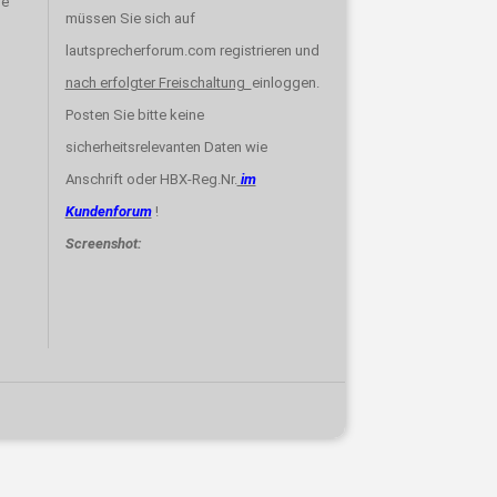
re
müssen Sie sich auf
lautsprecherforum.com registrieren und
nach erfolgter Freischaltung
einloggen.
Posten Sie bitte keine
sicherheitsrelevanten Daten wie
Anschrift oder HBX-Reg.Nr.
im
Kundenforum
!
Screenshot: