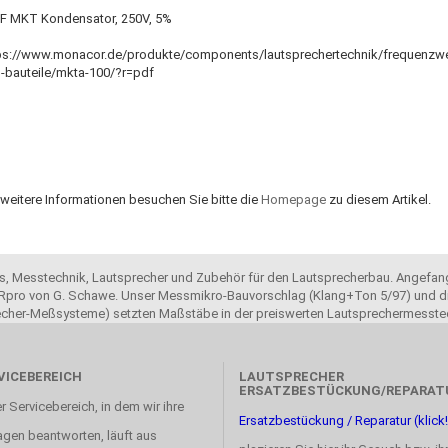
F MKT Kondensator, 250V, 5%
ps://www.monacor.de/produkte/components/lautsprechertechnik/frequenzw
-bauteile/mkta-100/?r=pdf
 weitere Informationen besuchen Sie bitte die
Homepage
zu diesem Artikel.
ols, Messtechnik, Lautsprecher und Zubehör für den Lautsprecherbau. Angefang
pro von G. Schawe. Unser Messmikro-Bauvorschlag (Klang+Ton 5/97) und di
recher-Meßsysteme) setzten Maßstäbe in der preiswerten Lautsprechermesste
VICEBEREICH
LAUTSPRECHER
ERSATZBESTÜCKUNG/REPARAT
r Servicebereich, in dem wir ihre
Ersatzbestückung / Reparatur (klick!
agen beantworten, läuft aus