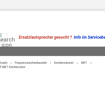
Suche...
Ersatzlautsprecher gesucht ?
Info im Serviceber
»
»
»
»
tseite
Frequenzweichenbauteile
Kondensatoren
MKT
F MKT Kondensator