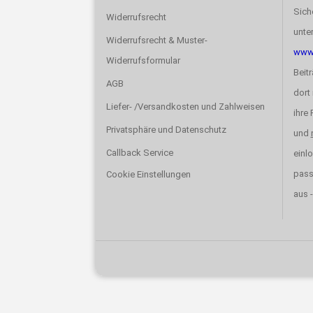
Sich
Widerrufsrecht
unte
Widerrufsrecht & Muster-
www.
Widerrufsformular
Beit
AGB
dort 
Liefer- /Versandkosten und Zahlweisen
ihre
Privatsphäre und Datenschutz
und
Callback Service
einlo
pas
Cookie Einstellungen
aus -