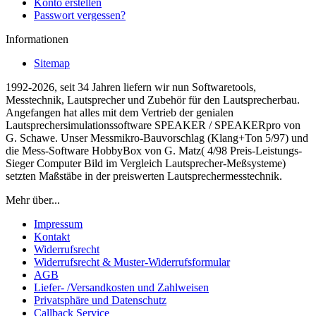
Konto erstellen
Passwort vergessen?
Informationen
Sitemap
1992-2026, seit 34 Jahren liefern wir nun Softwaretools,
Messtechnik, Lautsprecher und Zubehör für den Lautsprecherbau.
Angefangen hat alles mit dem Vertrieb der genialen
Lautsprechersimulationssoftware SPEAKER / SPEAKERpro von
G. Schawe. Unser Messmikro-Bauvorschlag (Klang+Ton 5/97) und
die Mess-Software HobbyBox von G. Matz( 4/98 Preis-Leistungs-
Sieger Computer Bild im Vergleich Lautsprecher-Meßsysteme)
setzten Maßstäbe in der preiswerten Lautsprechermesstechnik.
Mehr über...
Impressum
Kontakt
Widerrufsrecht
Widerrufsrecht & Muster-Widerrufsformular
AGB
Liefer- /Versandkosten und Zahlweisen
Privatsphäre und Datenschutz
Callback Service