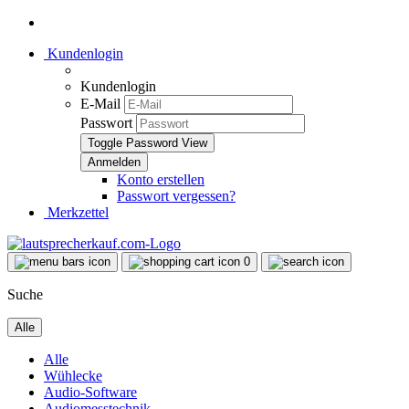
Kundenlogin
Kundenlogin
E-Mail
Passwort
Toggle Password View
Konto erstellen
Passwort vergessen?
Merkzettel
0
Suche
Alle
Alle
Wühlecke
Audio-Software
Audiomesstechnik